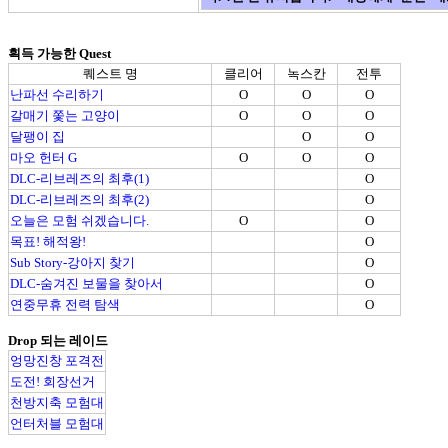
획득 가능한 Quest
퀘스트 명
클리어
녹스칸
전투
난파선 수리하기
O
O
O
갈매기 쫓는 고양이
O
O
O
달팽이 집
O
O
마오 헌터 G
O
O
O
DLC-리브레즈의 최후(1)
O
DLC-리브레즈의 최후(2)
O
오늘은 모험 쉬겠습니다.
O
O
목표! 해적왕!
O
Sub Story-강아지 찾기
O
DLC-숨겨진 보물을 찾아서
O
연중무휴 전력 탐색
O
Drop 되는 레이드
엉망진창 포격전
도전! 회장선거
천방지축 모험대
언터처블 모험대