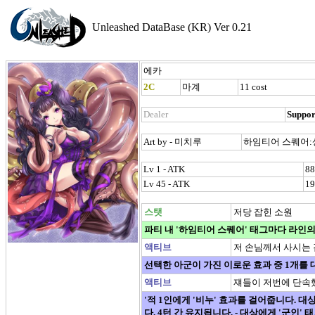
Unleashed DataBase (KR) Ver 0.21
에카
2C
마계
11 cost
Dealer
Suppor
Art by - 미치루
하임티어 스퀘어:
Lv 1 - ATK
88
Lv 45 - ATK
19
스탯
저당 잡힌 소원
파티 내 '하임티어 스퀘어' 태그마다 라인의 
액티브
저 손님께서 사시는 
선택한 아군이 가진 이로운 효과 중 1개를 
액티브
쟤들이 저번에 단속
'적 1인에게 '비누' 효과를 걸어줍니다. 
다. 4턴 간 유지됩니다. - 대상에게 '군인'