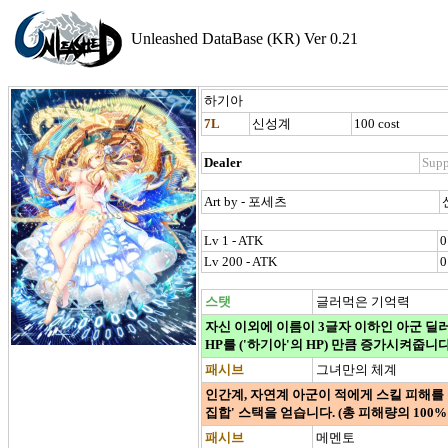
Unleashed DataBase (KR) Ver 0.21
하기아
7L
신성계
100 cost
Dealer
Supp
Art by - 포세츠
Lv 1 - ATK
0
Lv 200 - ATK
0
스탯
글러먹은 기억력
자신 이외에 이름이 3글자 이하인 아군 딜러
HP를 ('하기아'의 HP) 만큼 증가시켜줍니다
패시브
그녀만의 체계
인간계, 자연계 아군이 적에게 스킬 피해를 주면 
집합' 스택을 얻습니다. (총 피해량의 100
패시브
메멘토