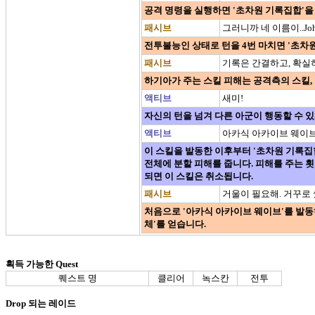
공격 명령을 실행하면 '초차원 기록집합'을 5
패시브
그러니까 네 이름이..John
전투불능인 상태로 턴을 4번 마치면 '초차
패시브
기록은 간결하고, 확실
하기아가 주는 스킬 피해는 공격측의 스킬,
액티브
새미!
자신의 턴을 넘겨 다른 아군이 행동할 수 
액티브
아카식 아카이브 웨이
이 스킬을 발동한 이후부터 '초차원 기록집합'
전체에 분할 피해를 줍니다. 피해를 주는 횟수는 
되면 이 스킬은 취소됩니다.
패시브
거울이 필요해. 거꾸로 
처음으로 '아카식 아카이브 웨이브'를 발동하면,
체'를 얻습니다.
획득 가능한 Quest
퀘스트 명
클리어
녹스칸
전투
Drop 되는 레이드