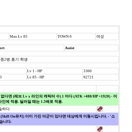
Max Lv 85
TOWN 0
여성
ort
Assist
중2병:총기:학생
Lv 1 - HP
3360
3
Lv 85 - HP
92721
면 (레브 Lv x 라인의 캐릭터 수) 1 마다 (ATK +480/HP +1920) - 어
에 적용. 딜러일 때는 1.5배로 적용.
씁슬하다
(Skill On유지) 이미 가진 아군이 있다면 대상에게 이동시킵니다. - '소
없습니다.