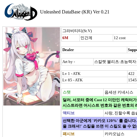
Unleashed DataBase (KR) Ver 0.21
그라비티티(St.V)
6M
인간계
12 cost
Dealer
Supp
Art by -
스칼렛 블리츠:초능력자:
Lv 1 - ATK
422
Lv 85 - ATK
1545
스탯
옵세션 키네시스
딜러, 서포터 중에 Cost 12 미만인 캐릭터가 없다
시스트라면 어시스트 번호와 같은 번호의 라인
액티브
사랑, 진할수록 
선택한 아군에게 '카카오 120%' 를 줍니다. 
울 크래셔!' 스킬을 쓰면 이 스킬도 쓸 수 
패시브
카카오닙스