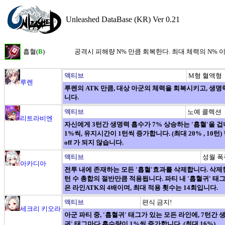
Unleashed DataBase (KR) Ver 0.21
흡혈(
B
)
공격시 피해량 N% 만큼 회복한다. 최대 체력의 N% 
액티브
M형 혈액형
루렌
루렌의 ATK 만큼, 대상 아군의 체력을 회복시키고, 생명력
니다.
액티브
노예 콜렉션
리트라비엔
자신에게 3턴간 생명력 흡수가 7% 상승하는 '흡혈'을 겁
1%씩, 유지시간이 1턴씩 증가합니다. (최대 20% , 10턴)
off 가 되지 않습니다.
액티브
성월 폭
아카디아
전투 내에 존재하는 모든 '흡혈'효과를 삭제합니다. 삭제한 
턴 수 총합의 절반만큼 적용됩니다. 파티 내 '흡혈귀' 태
은 라인ATK의 4배이며, 최대 적용 횟수는 14회입니다.
액티브
편식 금지!
세크리 키오라
아군 파티 중, '흡혈귀' 태그가 있는 모든 라인에, 7턴간 
귀' 태그마다 흡수량이 1%씩 증가합니다. (최대 16%)