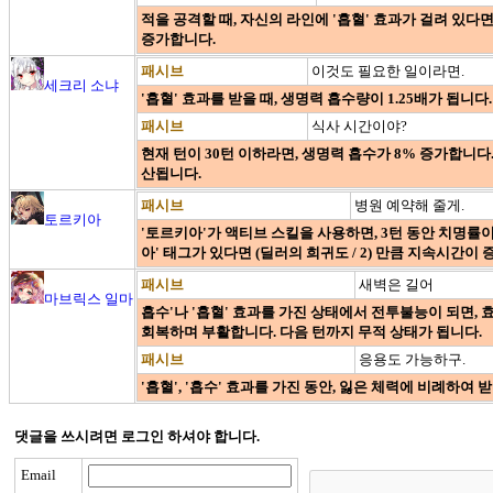
적을 공격할 때, 자신의 라인에 '흡혈' 효과가 걸려 있다면
증가합니다.
패시브
이것도 필요한 일이라면.
세크리 소냐
'흡혈' 효과를 받을 때, 생명력 흡수량이 1.25배가 됩니
패시브
식사 시간이야?
현재 턴이 30턴 이하라면, 생명력 흡수가 8% 증가합니다.
산됩니다.
패시브
병원 예약해 줄게.
토르키아
'토르키아'가 액티브 스킬을 사용하면, 3턴 동안 치명률이 
아' 태그가 있다면 (딜러의 희귀도 / 2) 만큼 지속시간이
패시브
새벽은 길어
마브릭스 일마
흡수'나 '흡혈' 효과를 가진 상태에서 전투불능이 되면, 효과
회복하며 부활합니다. 다음 턴까지 무적 상태가 됩니다.
패시브
응용도 가능하구.
'흡혈', '흡수' 효과를 가진 동안, 잃은 체력에 비례하여 
댓글을 쓰시려면 로그인 하셔야 합니다.
Email