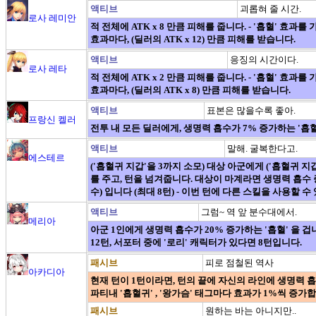
액티브
괴롭혀 줄 시간.
로사 레미안
적 전체에 ATK x 8 만큼 피해를 줍니다. - '흡혈' 효과를
효과마다, (딜러의 ATK x 12) 만큼 피해를 받습니다.
액티브
응징의 시간이다.
로사 레타
적 전체에 ATK x 2 만큼 피해를 줍니다. - '흡혈' 효과를
효과마다, (딜러의 ATK x 8) 만큼 피해를 받습니다.
액티브
표본은 많을수록 좋아.
프랑신 켈러
전투 내 모든 딜러에게, 생명력 흡수가 7% 증가하는 '흡혈
액티브
말해. 굴복한다고.
에스테르
('흡혈귀 지갑'을 3까지 소모) 대상 아군에게 ('흡혈귀 지
를 주고, 턴을 넘겨줍니다. 대상이 마계라면 생명력 흡수 증
수) 입니다 (최대 8턴) - 이번 턴에 다른 스킬을 사용할 수
액티브
그럼~ 역 앞 분수대에서.
메리아
아군 1인에게 생명력 흡수가 20% 증가하는 '흡혈' 을 겁
12턴, 서포터 중에 '로리' 캐릭터가 있다면 8턴입니다.
패시브
피로 점철된 역사
아카디아
현재 턴이 1턴이라면, 턴의 끝에 자신의 라인에 생명력 흡수
파티내 '흡혈귀' , '왕가슴' 태그마다 효과가 1%씩 증가합니
패시브
원하는 바는 아니지만..