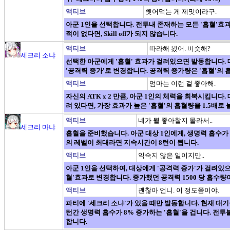
액티브
뺏어먹는 게 제맛이라구.
아군 1인을 선택합니다. 전투내 존재하는 모든 '흡혈'효과
적이 없다면, Skill off가 되지 않습니다.
액티브
따라해 봤어. 비슷해?
세크리 소냐
선택한 아군에게 '흡혈' 효과가 걸려있으면 발동합니다. 대
'공격력 증가'로 변경합니다. 공격력 증가량은 '흡혈'의 흡
액티브
엄마는 이런 걸 좋아해.
자신의 ATK x 2 만큼, 아군 1인의 체력을 회복시킵니다
려 있다면, 가장 효과가 높은 '흡혈'의 흡혈량을 1.5배로
액티브
네가 뭘 좋아할지 몰라서..
세크리 마냐
흡혈을 준비했습니다. 아군 대상 1인에게, 생명력 흡수가 
의 레벨이 최대라면 지속시간이 8턴이 됩니다.
액티브
익숙지 않은 일이지만..
아군 1인을 선택하여, 대상에게 '공격력 증가'가 걸려있으면
혈'효과로 변경합니다. 증가했던 공격력 1500 당 흡수량이
액티브
괜찮아 언니. 이 정도쯤이야.
파티에 '세크리 소냐'가 있을 때만 발동합니다. 현재 대기
턴간 생명력 흡수가 8% 증가하는 '흡혈'을 겁니다. 전투
합니다.