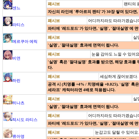
패시브
팬티의 
센느
자신의 라인에 '루아르의 팬티'가 30장 쌓여 있다면, '
패시브
어디까지라도 따라가겠습니다
라티스
파티에 '레드포드'가 있다면, '실명', '절대실명'에 
패시브
실
메르쿠아 에릭
'실명', '절대실명' 효과에 면역이 됩니다.
패시브
눈을 감아도 느낄 수 있어요
비연
'실명' 혹은 '절대실명' 효과를 받으면, 해당 효과
다.
패시브
세심하게 끊어보겠다.
하린
공격 시 (치명률 +4% / 치명배율 +0.025). '실명'
세라프' 캐릭터라면 4배로 적용됩니다.
패시브
실
히나츠
'실명', '절대실명' 효과에 면역이 됩니다.
패시브
어디까지라도 따라가겠습니다
턱시도 라티스
파티에 '레드포드'가 있다면, '실명', '절대실명'에 
패시브
눈감고도 달릴 수 있어요.
류아영