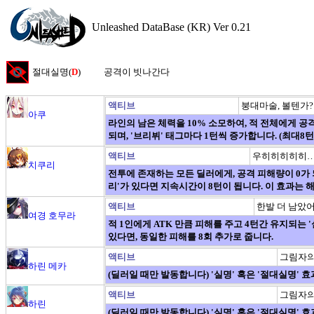
Unleashed DataBase (KR) Ver 0.21
절대실명(
D
)
공격이 빗나간다
액티브
붕대마술, 볼텐가?
아쿠
라인의 남은 체력을 10% 소모하여, 적 전체에게 공격
되며, '브리뷔' 태그마다 1턴씩 증가합니다. (최대8턴
액티브
우히히히히히
치쿠리
전투에 존재하는 모든 딜러에게, 공격 피해량이 0가 
리'가 있다면 지속시간이 8턴이 됩니다. 이 효과는 
액티브
한발 더 남았어
여경 호무라
적 1인에게 ATK 만큼 피해를 주고 4턴간 유지되는 '
있다면, 동일한 피해를 8회 추가로 줍니다.
액티브
그림자의
하린 메카
(딜러일 때만 발동합니다) '실명' 혹은 '절대실명' 
액티브
그림자의
하린
(딜러일 때만 발동합니다) '실명' 혹은 '절대실명' 