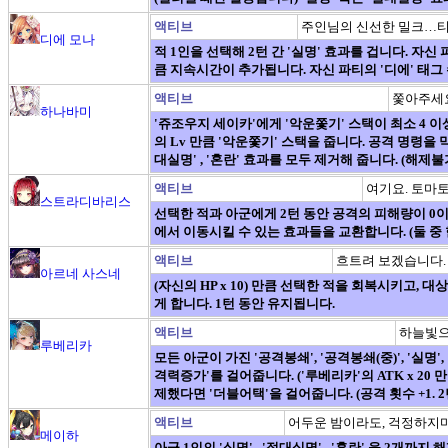
액티브
주인님의 신선한 밀크…
디에 모나
적 1인을 선택해 2턴 간 '실명' 효과를 겁니다. 자신 
큼 지속시간이 추가됩니다. 자신 파티의 '디에' 태그
액티브
쫓아주세
하나바미
'쥬조우지 세이카'에게 '악운쫓기' 스택이 최소 4 이
의 Lv 만큼 '악운쫓기' 스택을 줍니다. 공격 명령을 막는 일
대실명' , '혼란' 효과를 모두 제거해 줍니다. (해제불
액티브
여기요. 토마토
스트라디바리스
선택한 적과 아군에게 2턴 동안 공격의 피해량이 0이 
에서 이동시킬 수 있는 효과들을 교환합니다. (둘 중
액티브
흐트려 보겠습니다.
아르네 사스네
(자신의 HP x 10) 만큼 선택한 적을 회복시키고, 
게 합니다. 1턴 동안 유지됩니다.
액티브
하늘빛으
루베리카
모든 아군이 가진 '공격봉쇄', '공격봉쇄(중)', '실명',
격력증가'를 걸어줍니다. ('루베리카'의 ATK x 20 만
제했다면 '더블어택'을 걸어줍니다. (공격 횟수 +1. 2
액티브
어두운 밤이라도, 걱정하지마
메이하
아군 1인의 '실명' , '절대실명' , '혼란' 을 2개까