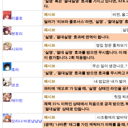
'실명' 혹은 '절대실명' 효과를 가지고 있다면, ATK
다.
패시브
비전, 올
리클로
딜러가 '리브라 콜로서스'라면, '실명' , '절대실명'
패시브
실
뮤토리
'실명', '절대실명' 효과에 면역이 됩니다.
패시브
옆집 창문 훔쳐보기
시피아
'실명', '절대 실명' 효과를 받으면 무시합니다. 이 때 
이 증가합니다. 2회 적용됩니다.
패시브
무슨 일이 생겼나요..?
호라
'실명' , '절대실명' 효과를 받으면 효과를 무시하고 라
패시브
내 밥값은 내가 벌어.
코코
파티에 '에오르'가 있을 때, '실명' 상태인 라인을 
패시브
헛점 찌
테이린
체력 35% 이하인 상태에서 처음으로 공격 받으면, 
'절대실명' 상태로 만듭니다.
패시브
시조황제의 발바닥
모리냐 바로냥냥냥
[광역] '냐바론' 태그를 가진 캐릭터가 피해를 줄 때,