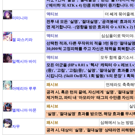
('메이하'의 ATK x 4) 만큼 피해량이 증가합니다.
액티브
더 쎄게 묶어줄께.
미미니아
전투 내 모든 '실명', '절대실명', '공격봉쇄' 효
면 제거합니다. - (영향을 받은 효과의 수 x ATK x 
액티브
심심풀이로 딱이야.
첼 파스키라
선택한 적과, 다른 무작위의 적을 3턴 동안 '절대실명
30,000씩 고정피해를 주고 자신은 체력을 회복합니다
액티브
모두 함께 즐기소서.
일렉시아 바이
모든 아군을 (HP x 0.01 x '헥사' 캐릭터 수 x 레브 
(중)', '고립', '고립(중)', '실명', '절대실명' 
시킵니다. (Skill On유지. 1회 발동) '6의 문장' 1 획득
패시브
언제라도 축축해
아메리아 루루
공격 시, 혹은 턴의 끝에, 자신에게 '실명', '절대실명'
제거하고, 파티 내 '아모리아' 태그의 수만큼 자신의
패시브
실
엘체니아 마몬
'실명', '절대실명' 효과를 받으면, 해당 효과를 무시
패시브
심해에서 노는 방법.
자무
공격 시, 대상이 '실명', '절대실명' 상태라면 피해량