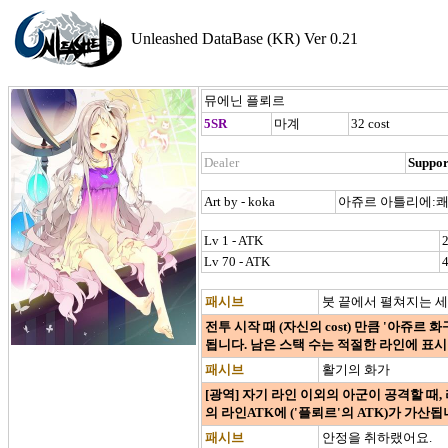
Unleashed DataBase (KR) Ver 0.21
뮤에닌 플뢰르
5SR
마계
32 cost
Dealer
Suppor
Art by - koka
아쥬르 아틀리에:쾌
Lv 1 - ATK
Lv 70 - ATK
패시브
붓 끝에서 펼쳐지는 
전투 시작 때 (자신의 cost) 만큼 '아쥬르 
됩니다. 남은 스택 수는 적절한 라인에 표
패시브
활기의 화가
[광역] 자기 라인 이외의 아군이 공격할 때,
의 라인ATK에 ('플뢰르'의 ATK)가 가산됩
패시브
안정을 취하랬어요.