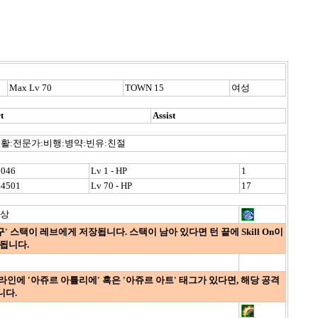
Max Lv 70
TOWN 15
여성
t
Assist
활:전문가:비행:병약:빈유:친절
2046
Lv 1 - HP
1
44501
Lv 70 - HP
17
세상
화구' 스택이 레브에게 저장됩니다. 스택이 남아 있다면 턴 끝에 Skill On이
시됩니다.
 라인에 '아쥬르 아틀리에' 혹은 '아쥬르 아트' 태그가 있다면, 해당 공격
니다.