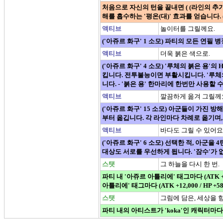
처음으로 자신의 턴을 끝내면 ( (라인의 추가 최대 
해를 흡수하는 '평온(대)' 효과를 얻습니다. (
액티브
놀이터를 그릴께요.
('아쥬르 화구' 1 소모) 파티의 모든 연필 
액티브
더욱 붉은 색으로.
('아쥬르 화구' 4 소모) '루체의 붉은 용'의 
킵니다. 전투불능이면 부활시킵니다. '루체의
니다. - '붉은 용' 한마리에 한번만 사용할 
액티브
깔끔하게 옮겨 그릴께
('아쥬르 화구' 15 소모) 아군들이 가진 
부터 옮깁니다. 각 라인마다 차례로 옮기며,
액티브
바다도 그릴 수 있어요
('아쥬르 화구' 6 소모) 선택한 적, 아군을
대상도 서로를 우선하게 됩니다. '잠수'가 
스탯
그 하늘을 다시 한 번.
파티 내 '아쥬르 아틀리에' 태그마다 (ATK 
아틀리에' 태그마다 (ATK +12,000 / HP +58,
스탯
그림에 담은, 세상을 향
파티 내의 아티스트가 'koka'인 캐릭터마다