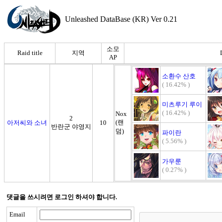
Unleashed DataBase (KR) Ver 0.21
소모
Raid title
지역
AP
소환수 산호
( 16.42% )
미츠루기 루이
( 16.42% )
Nox
2
(랜
아저씨와 소녀
10
반란군 야영지
덤)
파이란
( 5.56% )
가우룬
( 0.27% )
댓글을 쓰시려면 로그인 하셔야 합니다.
Email